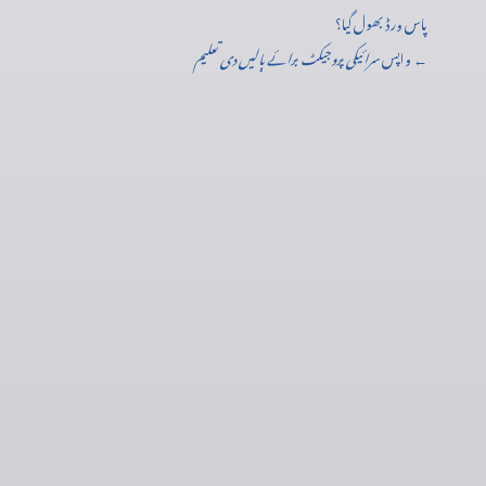
پاس ورڈ بھول گیا؟
← واپس
سرائیکی پروجیکٹ برائے ٻالیں دی تعلیم