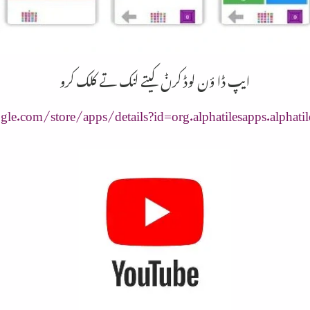
ایپ ڈا ؤن لوڈ کرݨ کیتے لنک تے کلک کرو
gle.com/store/apps/details?id=org.alphatilesapps.alphatile