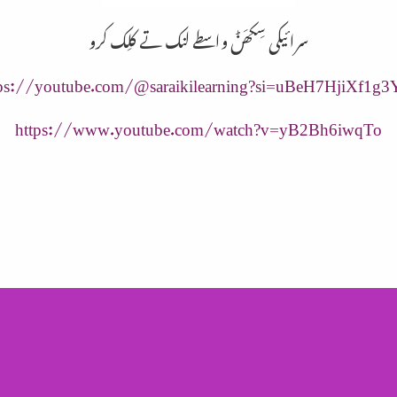
سرائیکی سِکھَݨ واسطے لنک تے کلِک کرو
tps://youtube.com/@saraikilearning?si=uBeH7HjiXf1g
https://www.youtube.com/watch?v=yB2Bh6iwqTo